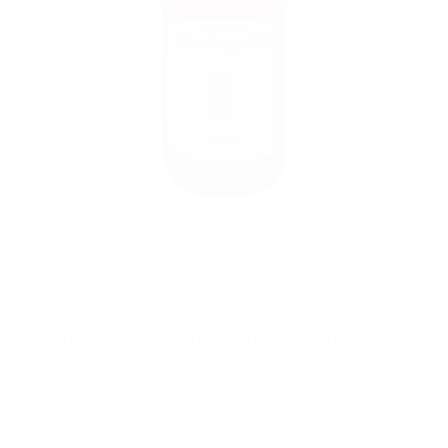
2017
Rose, Santomas
wino
różowe wytrawne
Wino o kolorze delikatnej wiśni z jasnymi odcieniami. Wyjątkowo
elegancki i intensywny zapach kwiatów i owoców, w tym malin i
truskawek. W smaku przyjemne i owocowe, zachowujące swoją
świeżość.
Ocenione na 90 punktów przez znanego krytyka Roberta M. Parkera.