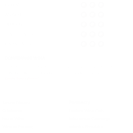
KOLOR
ZAPACH
DŁUGOŚĆ
OWOCOWOŚĆ
KWASOWOŚĆ
DOMAWIANIE WINA
Cena tylko dla zalogowanych subskrybentów
Możesz zamówić to Wino tylko gdy jesteś subskrybentem Winerua.
Zamów Boxa z Winem!
Strona Główna
Partnerzy
O Winerua
Modern Wine Club
Nasze Wina
Winestreet Concierge
Wina na Prezent
Winnica Zbrodzice