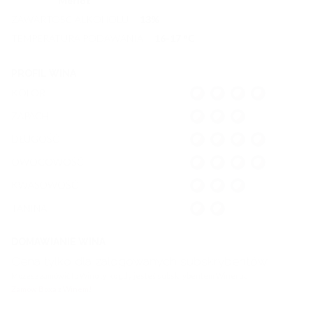
Merlot
ZAWARTOŚĆ ALKOHOLU
13
%
TEMPERATURA PODAWANIA
16-17
°C
PROFIL WINA
KOLOR
ZAPACH
DŁUGOŚĆ
OWOCOWOŚĆ
KWASOWOŚĆ
TANINA
DOMAWIANIE WINA
Cena tylko dla zalogowanych subskrybentów
Możesz zamówić to Wino tylko gdy jesteś subskrybentem Winerua.
Zamów Boxa z Winem!