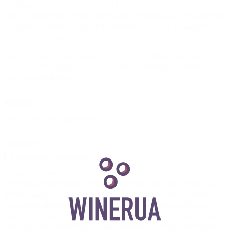
odwołuje się do uciekinierów spod Troi, którzy via Adriatyk przybyli do
Italii. Ta szlachetna odmiana, niesłusznie pozostająca w cieniu bardziej
popularnego primitivo daje wina o miękkich acz obfitych taninach i
intensywnej barwie.
Nos to mocne aromaty ciemnych owoców, konfitury wiśniowej i
przypraw. Wino dopracowane o eleganckiej strukturze i długim,
ekscytującym finiszu.
PAIRING
pieczeń. dziczyzna, jagnięcina
SZCZEPY
Zinfandel / Primitivo
Sztandarowy amerykański szczep - zachwyca lekkością i owocowym,
landrynkowym aromatem. Wina powstałe na bazie tego szczepu są
umiarkowanie taniczne i niezwykle aromatyczne. Pachną malinami,
borówkami, śliwkami, goździkami, cynamonem i dziką różą. W nieco
starszych winach wyczujesz wanilię, kokos oraz dąb. Fantastycznie
komponują się z daniami kuchni amerykańskiej – stekami, burgerami.