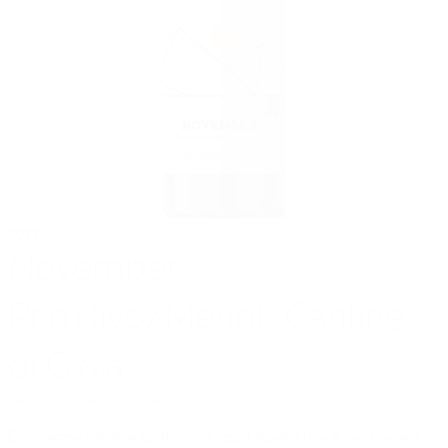
2017
November
Primitivo/Merlot, Cantine
di Gioia
wino
czerwone wytrawne
Endemiczna odmiana z północnej części Apulii, która w swej nazwie