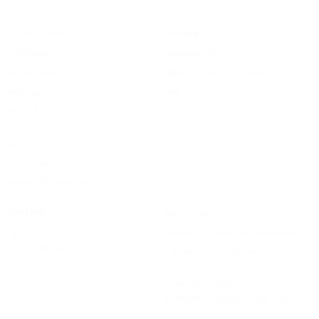
Strona Główna
Partnerzy
O Winerua
Modern Wine Club
Nasze Wina
Winestreet Concierge
Wina na Prezent
Winnica Zbrodzice
Wina dla Firm
Personalizowane etykiety na
wino
Regulamin
Polityka Prywatności
Kontakt
Blog o Winie
Kalendarz Eventów Winiarskich
510 995 775
kontakt@winerua.pl
Elementarz Winiarski
Śledź
Winerua
w mediach społecznościowych