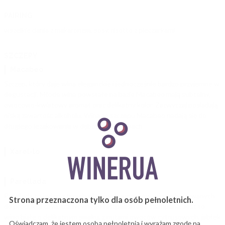
PAIRING
wszelkie dania z makaronem, sosy, risotto z pieczarkami
SZCZEPY
Macabeo
Szczep, który daje wina eleganckie i jednocześnie bardzo przyjemne w
degustacji. Młode wina powstałe na bazie Macabeo mają subtelny,
owocowo-kwiatowy aromat oraz delikatny kolor. Zazwyczaj posiadają
niską zawartość alkoholu. Wina ze szczepu Macabeo nadają się do
długiego leżakowania w dębowych beczkach.
Xarel-lo
Parellada
Parellada to jeden z trzech głównych szczepów winnych używanych
Strona przeznaczona tylko dla osób pełnoletnich.
do produkcji cava, tradycyjnego hiszpańskiego szampana. Jest to
wino białe o delikatnym smaku, z nutami owoców cytrusowych, jabłek
Oświadczam, że jestem osobą pełnoletnią i wyrażam zgodę na