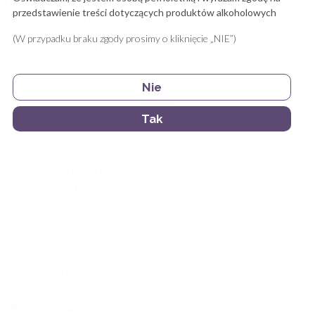
i brzoskwiń, oraz subtelnymi niuansami kwiatów i mineralnymi.
przedstawienie treści dotyczących produktów alkoholowych
Charakteryzuje się niskim poziomem tanin i średnią kwasowością, co
czyni je świeżym i orzeźwiającym. Parellada jest idealne do
(W przypadku braku zgody prosimy o kliknięcie „NIE”)
towarzyszenia lekkim potrawom i jako aperitif.
Nie
Tak
CECHY WINA
POCHODZENIE
Hiszpania
REGION
Katalonia
SZCZEP
Macabeo
Xarel-lo
Parellada
ZAWARTOŚĆ ALKOHOLU
11.5
%
TEMPERATURA PODAWANIA
4-8
°C
PROFIL WINA