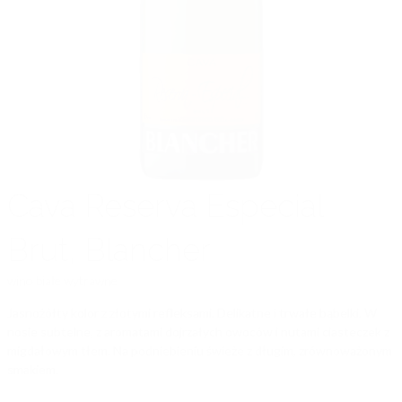
Cava Reserva Especial
Brut, Blancher
wino
białe wytrawne
Jasnożółty kolor z złotymi refleksami. Delikatne i trwałe bąbelki. W
nosie subtelne, z aromatami dojrzałych owoców i nutami ciasteczek z
migdałowym tłem. Na podniebieniu świeże z długim, zrównoważonym
smakiem.