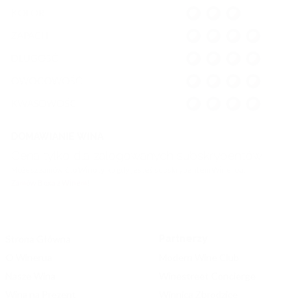
KOLOR
ZAPACH
DŁUGOŚĆ
OWOCOWOŚĆ
KWASOWOŚĆ
DOMAWIANIE WINA
Cena tylko dla zalogowanych subskrybentów
Możesz zamówić to Wino tylko gdy jesteś subskrybentem Winerua.
Zamów Boxa z Winem!
Strona Główna
Partnerzy
O Winerua
Modern Wine Club
Nasze Wina
Winestreet Concierge
Wina na Prezent
Winnica Zbrodzice